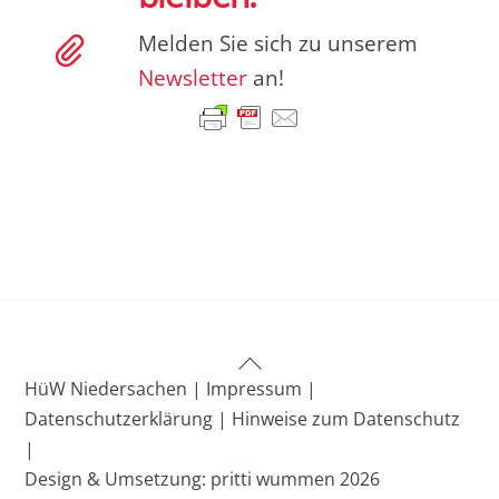
Melden Sie sich zu unserem
Newsletter
an!
Back
HüW Niedersachen |
Impressum |
To
Datenschutzerklärung |
Hinweise zum Datenschutz
Top
|
Design & Umsetzung: pritti wummen 2026