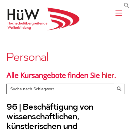
Skip
Me
to
content
Personal
Alle Kursangebote finden Sie
hier
.
Search Butto
Search
for:
96 | Beschäftigung von
wissenschaftlichen,
künstlerischen und