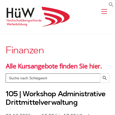
Skip
Me
to
content
Finanzen
Alle Kursangebote finden Sie
hier
.
Search Butto
Search
for:
105 | Workshop Administrative
Drittmittelverwaltung