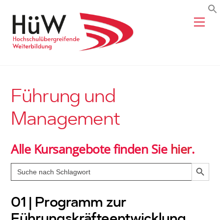
Skip
Me
to
content
Führung und
Management
Alle Kursangebote finden Sie
hier
.
Search Butto
Search
for:
01 | Programm zur
Führungskräfteentwicklung