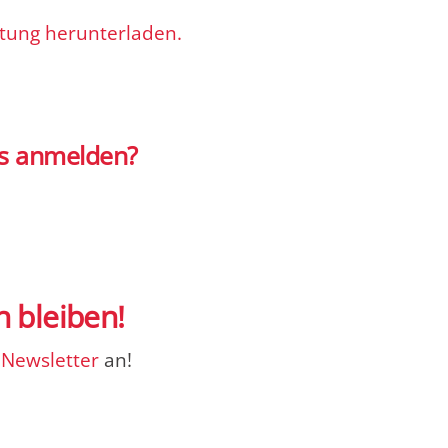
ltung herunterladen.
rs anmelden?
 bleiben!
m
Newsletter
an!