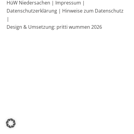
HüW Niedersachen |
Impressum |
To
Datenschutzerklärung |
Hinweise zum Datenschutz
Top
|
Design & Umsetzung: pritti wummen 2026