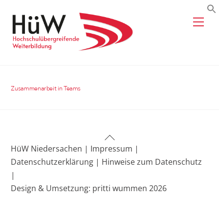
Skip
Me
to
content
Zusammenarbeit in Teams
Back
HüW Niedersachen |
Impressum |
To
Datenschutzerklärung |
Hinweise zum Datenschutz
Top
|
Design & Umsetzung: pritti wummen 2026