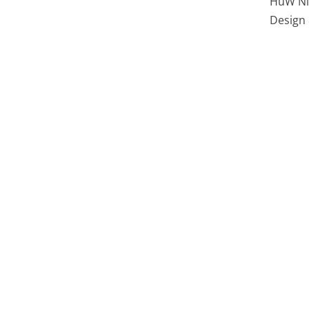
HüW Ni
Design