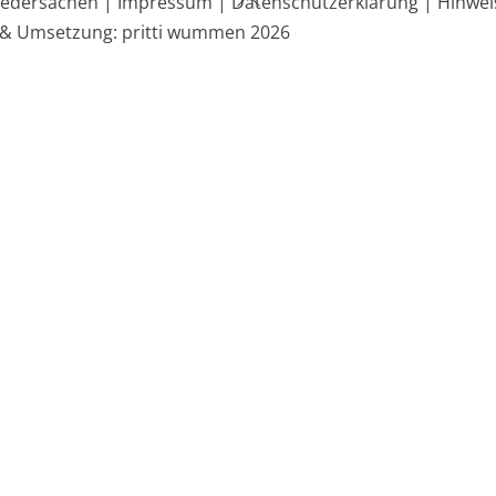
edersachen |
Impressum |
Datenschutzerklärung |
Hinwei
To
 & Umsetzung: pritti wummen 2026
Top