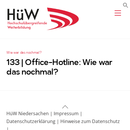
Skip
Me
to
content
Wie war das nochmal?
133 | Office-Hotline: Wie war
das nochmal?
Back
HüW Niedersachen |
Impressum |
To
Datenschutzerklärung |
Hinweise zum Datenschutz
Top
|