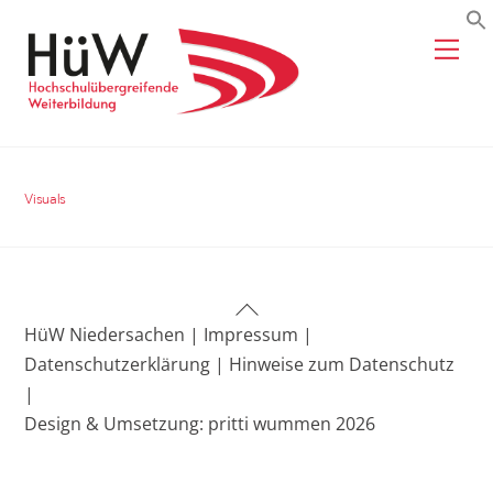
Skip
Me
to
content
Visuals
Back
HüW Niedersachen |
Impressum |
To
Datenschutzerklärung |
Hinweise zum Datenschutz
Top
|
Design & Umsetzung: pritti wummen 2026