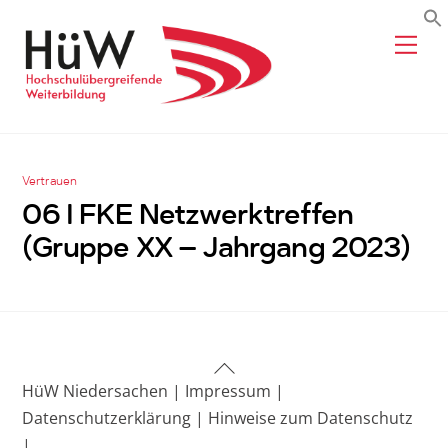
Skip
Me
to
content
Vertrauen
06 I FKE Netzwerktreffen
(Gruppe XX – Jahrgang 2023)
Back
HüW Niedersachen |
Impressum |
To
Datenschutzerklärung |
Hinweise zum Datenschutz
Top
|