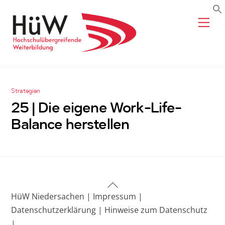
Skip
Me
to
content
Strategien
25 | Die eigene Work-Life-
Balance herstellen
Back
HüW Niedersachen |
Impressum |
To
Datenschutzerklärung |
Hinweise zum Datenschutz
Top
|