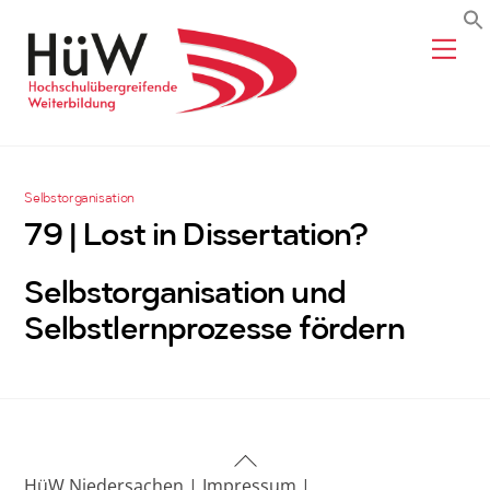
Skip
Me
to
content
Selbstorganisation
79 | Lost in Dissertation?
Selbstorganisation und
Selbstlernprozesse fördern
Back
HüW Niedersachen |
Impressum |