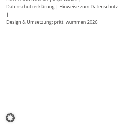
To
Datenschutzerklärung |
Hinweise zum Datenschutz
Top
|
Design & Umsetzung: pritti wummen 2026