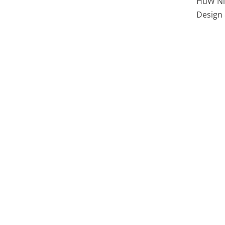
HüW Ni
Design