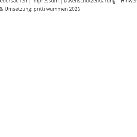
edersachen |
Impressum |
Datenschutzerklärung |
Hinwei
To
 & Umsetzung: pritti wummen 2026
Top