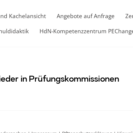
und Kachelansicht
Angebote auf Anfrage
Ze
huldidaktik
HdN-Kompetenzzentrum PEChang
glieder in Prüfungskommissionen
Back