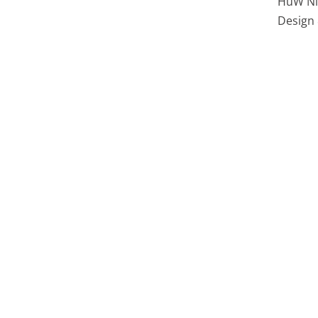
HüW Ni
Design