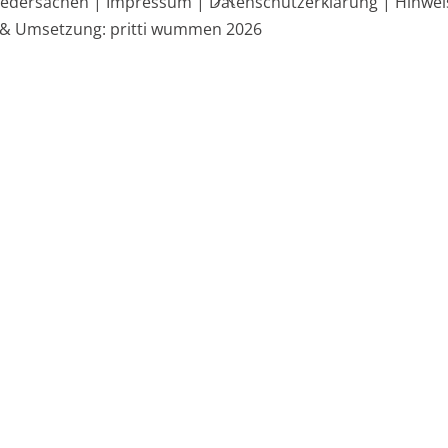
edersachen |
Impressum |
Datenschutzerklärung |
Hinwei
To
 & Umsetzung: pritti wummen 2026
Top