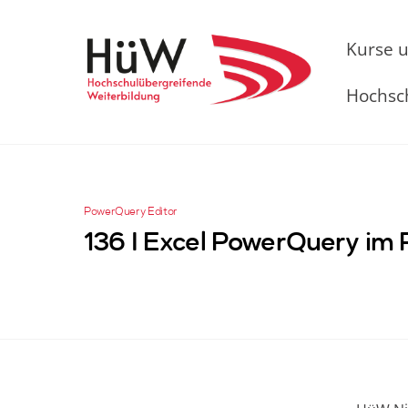
Skip
to
Kurse 
content
Hochsc
PowerQuery Editor
136 I Excel PowerQuery im 