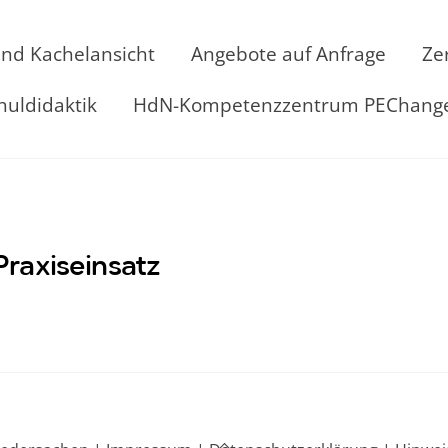
und Kachelansicht
Angebote auf Anfrage
Ze
huldidaktik
HdN-Kompetenzzentrum PEChang
Praxiseinsatz
Back