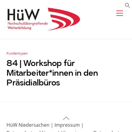
Skip
Me
to
content
Kundentypen
84 | Workshop für
Mitarbeiter*innen in den
Präsidialbüros
Back
HüW Niedersachen |
Impressum |
To