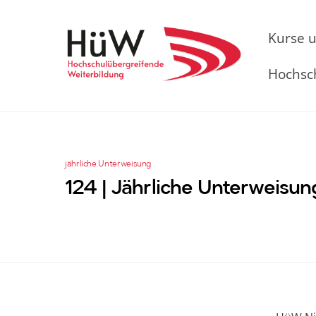
Skip
to
Kurse 
content
Hochsc
jährliche Unterweisung
124 | Jährliche Unterweisu