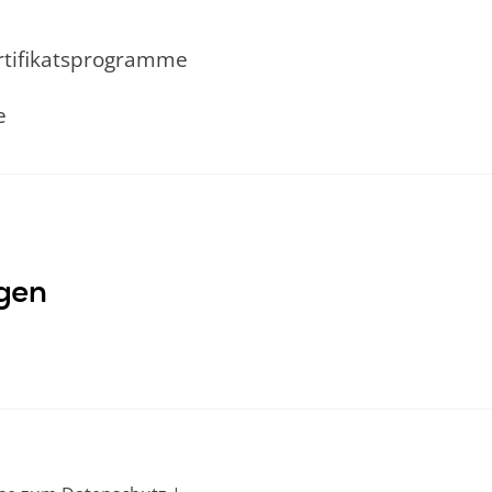
rtifikatsprogramme
e
ugen