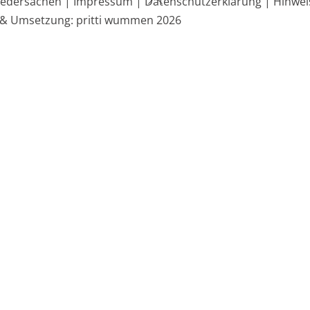
edersachen |
Impressum |
Datenschutzerklärung |
Hinwei
To
 & Umsetzung: pritti wummen 2026
Top