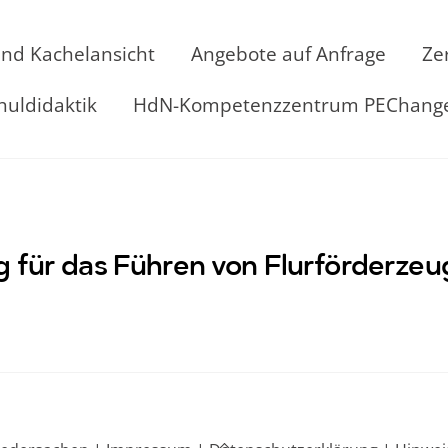
und Kachelansicht
Angebote auf Anfrage
Ze
huldidaktik
HdN-Kompetenzzentrum PEChang
ng für das Führen von Flurförderze
Back