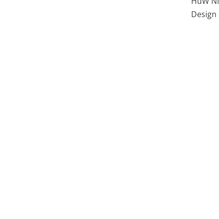
HüW Ni
Design