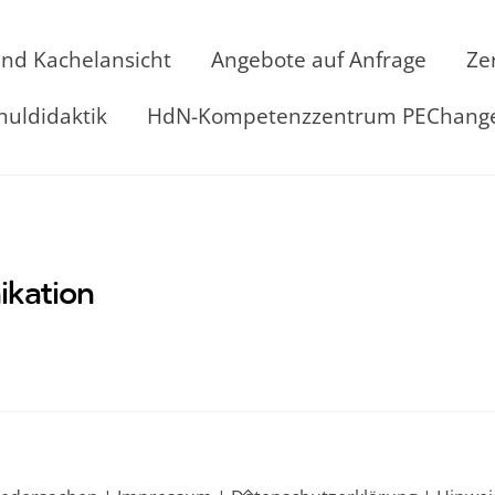
und Kachelansicht
Angebote auf Anfrage
Ze
huldidaktik
HdN-Kompetenzzentrum PEChang
ikation
Back