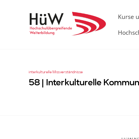
Skip
to
Kurse 
content
Hochsc
interkulturelle Missverständnisse
58 | Interkulturelle Kommun