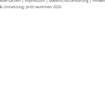
edersachen |
Impressum |
Datenschutzerklärung |
Hinwei
To
 & Umsetzung: pritti wummen 2026
Top