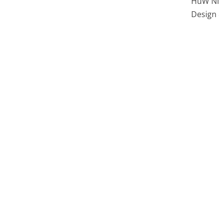
HüW Ni
Design