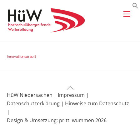
Skip
Me
to
content
Innovationsarbeit
Back
HüW Niedersachen |
Impressum |
To
Datenschutzerklärung |
Hinweise zum Datenschutz
Top
|
Design & Umsetzung: pritti wummen 2026