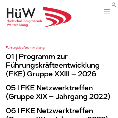
Skip
Me
to
content
Führungskräfteentwicklung
01 | Programm zur
Führungskräfteentwicklung
(FKE) Gruppe XXIII – 2026
05 I FKE Netzwerktreffen
(Gruppe XIX – Jahrgang 2022)
06 I FKE Netzwerktreffen