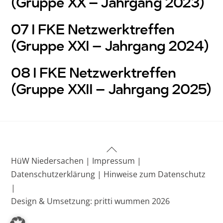
(Gruppe XX – Jahrgang 2023)
07 I FKE Netzwerktreffen
(Gruppe XXI – Jahrgang 2024)
08 I FKE Netzwerktreffen
(Gruppe XXII – Jahrgang 2025)
Back
HüW Niedersachen |
Impressum |
To
Datenschutzerklärung |
Hinweise zum Datenschutz
Top
|
Design & Umsetzung: pritti wummen 2026