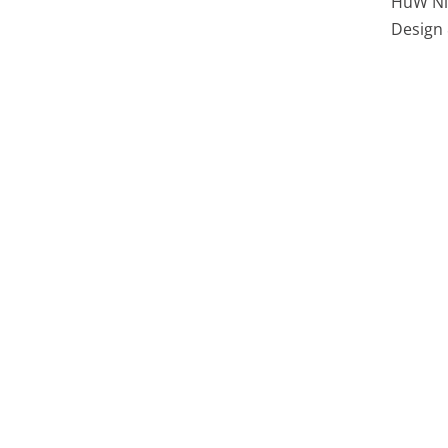
HüW Ni
Design