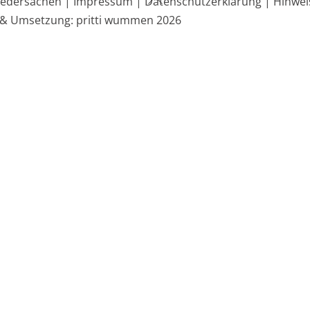
edersachen |
Impressum |
Datenschutzerklärung |
Hinwei
To
 & Umsetzung: pritti wummen 2026
Top