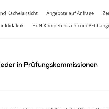
und Kachelansicht
Angebote auf Anfrage
Ze
huldidaktik
HdN-Kompetenzzentrum PEChang
glieder in Prüfungskommissionen
Back