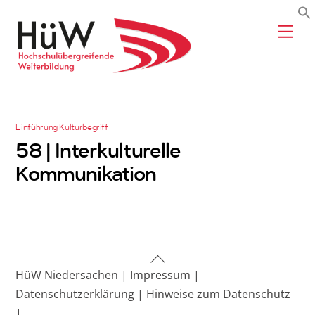
Skip
Me
to
content
Einführung Kulturbegriff
58 | Interkulturelle
Kommunikation
Back
HüW Niedersachen |
Impressum |
To
Datenschutzerklärung |
Hinweise zum Datenschutz
Top
|