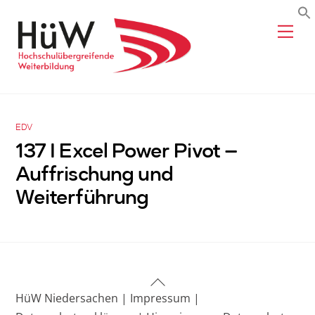
Skip
Me
to
content
EDV
137 I Excel Power Pivot –
Auffrischung und
Weiterführung
Back
HüW Niedersachen |
Impressum |
To