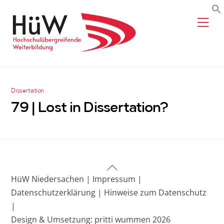
Skip
Me
to
content
Dissertation
79 | Lost in Dissertation?
Back
HüW Niedersachen |
Impressum |
To
Datenschutzerklärung |
Hinweise zum Datenschutz
Top
|
Design & Umsetzung: pritti wummen 2026