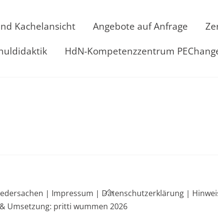
und Kachelansicht
Angebote auf Anfrage
Ze
huldidaktik
HdN-Kompetenzzentrum PEChang
Back
edersachen |
Impressum |
Datenschutzerklärung |
Hinwei
To
 & Umsetzung: pritti wummen 2026