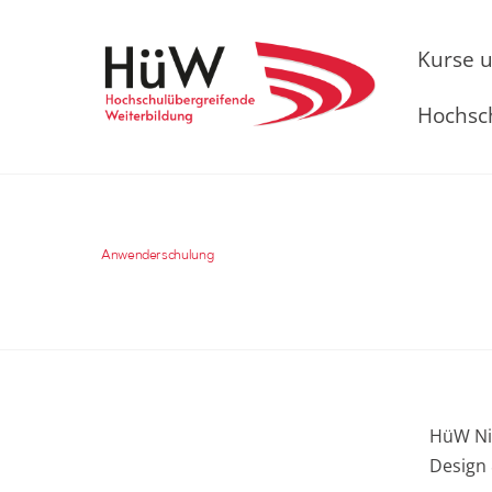
Skip
to
Kurse 
content
Hochsc
Anwenderschulung
HüW Ni
Design